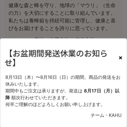
健康な森と蜂を守り、地球の「マウリ」（生命
の力）を大切にすることに取り組んでいます。
私たちは養蜂箱を持続可能に管理し、健康と喜
びをお届けすることを誇りに思っています。
はちみつの産地、使用方法や保存方法、そして
プレミアム マヌカハニーの健康効果について知
【お盆期間発送休業のお知ら
るために、パッケージのQRコードをスキャンし
×
せ】
て追跡してください。
8月13日（木）〜8月16日（日）の期間、商品の発送をお
休みいたします。
期間中もご注文は承りますが、発送は
8月17日（月）以
降
順次行わせていただきます。
関連商品
何卒ご理解のほどよろしくお願い申し上げます。
チーム・KAHU