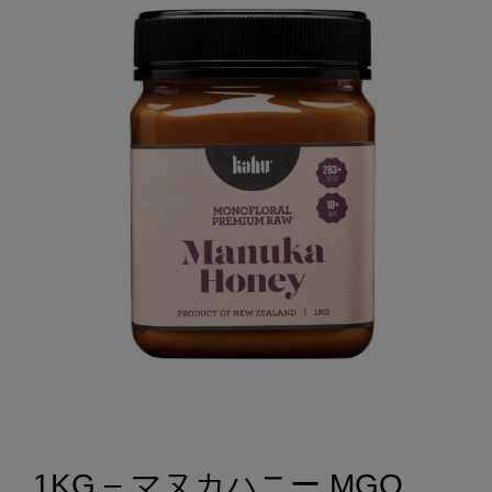
1KG – マヌカハニー MGO